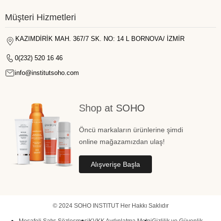
Müşteri Hizmetleri
KAZIMDİRİK MAH. 367/7 SK. NO: 14 L BORNOVA/ İZMİR
0(232) 520 16 46
info@institutsoho.com
Shop at SOHO
Öncü markaların ürünlerine şimdi
online mağazamızdan ulaş!
Alışverişe Başla
© 2024 SOHO INSTITUT Her Hakkı Saklıdır
Mesafeli Satış Sözleşmesi
KVKK Aydınlatma Metni
Gizlilik ve Güvenlik