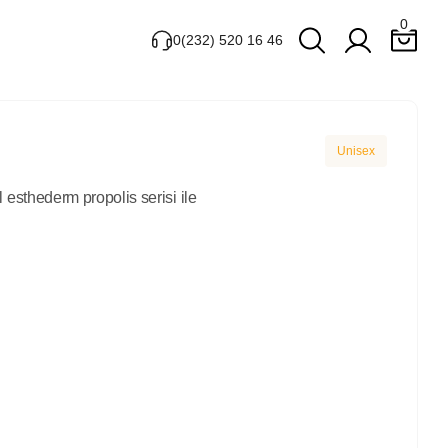
0
0(232) 520 16 46
Unisex
l esthederm propolis serisi ile