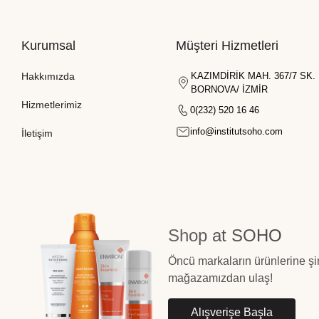
Kurumsal
Müşteri Hizmetleri
Hakkımızda
KAZIMDİRİK MAH. 367/7 SK. 
BORNOVA/ İZMİR
Hizmetlerimiz
0(232) 520 16 46
info@institutsoho.com
İletişim
Shop at SOHO
Öncü markaların ürünlerine şi
mağazamızdan ulaş!
Alışverişe Başla