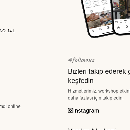
NO: 14 L
#followus
Bizleri takip ederek g
keşfedin
Hizmetlerimiz, workshop etkinlik
daha fazlası için takip edin.
mdi online
Instagram